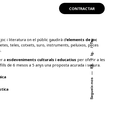
CONTRACTAR
e joc i literatura on el públic gaudirà d
‘elements de joc
Tw.
stetes, teles, cotxets, suro, instruments, peluixos, peces
s
.
Ig.
er a
esdeveniments culturals i educatius
per oferir a les
Fb.
fills de 6 mesos a 5 anys una proposta acurada i segura.
—
nica
Segueix-nos
 aprox. ( consultar altres mides )
stica
mitat, un únic punt d'accés
Desmuntatge: 1h/1h
equip de Tantàgora
/CAST. Altres idiomes a consultar.
una furgoneta i aparcament proper