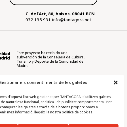
C. de l’Art, 80, baixos. 08041 BCN
932 135 991
info@tantagora.net
Este proyecto ha recibido una
subvención de la Consejería de Cultura,
Turismo y Deporte de la Comunidad de
Madrid.
Gestionar els consentiments de les galetes
avés d'aquest lloc web gestionat per TANTÀGORA, s'utilitzen galetes
 de naturalesa funcional, analítica i de publicitat comportamental. Pot
o configurar les galetes a través dels botons proporcionats a
enir mes informació, llegeixi la nostra política de cookies.