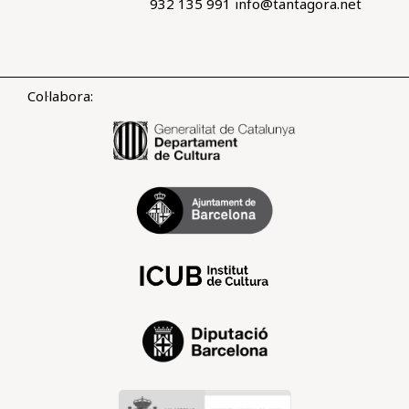
932 135 991
info@tantagora.net
Col·labora: