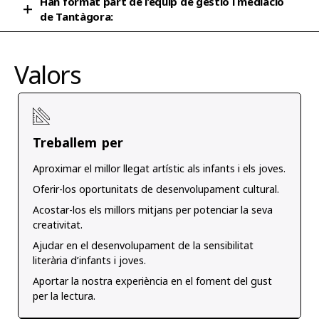
Han format part de l’equip de gestió i mediació
de Tantàgora:
Ada Cusidó, Ada Cruz, Agustí Montardí, Berta Roig,
Clara Saperas, Clara Cirici, Cristina Hidalgo, Elisabeth
Valors
Monjo, Gina Martí, Io Valls, Isabel Serra, Joan Carles
Navarro, Laura Ramírez, Lola Rodríguez, Maria Elias,
Maria Canyelles, Mariana Grande, Maria Guasch,
Mariela Heredia, Mariona Trenchs, Marc Alabart,
Marta Roig, Maria Vilanova, Mercè Rubí, Mon Mas,
Treballem per
Oriol Homs, Raimon Carreras, Sheila Eroles, Teresa
Duran.
Aproximar el millor llegat artístic als infants i els joves.
Oferir-los oportunitats de desenvolupament cultural.
Acostar-los els millors mitjans per potenciar la seva
creativitat.
Ajudar en el desenvolupament de la sensibilitat
literària d’infants i joves.
Aportar la nostra experiència en el foment del gust
per la lectura.