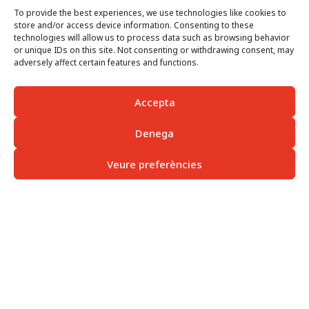
combinaci
convencio
la caja y
equilibrado
ón de
To provide the best experiences, we use technologies like cookies to
nal,
una paleta
, sin
objetos y
unificados
store and/or access device information. Consenting to these
controlada
necesidad
animales.
por el hilo
que
technologies will allow us to process data such as browsing behavior
de la
conductor
integra el
or unique IDs on this site. Not consenting or withdrawing consent, may
línea.
de la
color del
adversely affect certain features and functions.
música.
soporte,
Destacam
desarrollan
os la
do un
Accepta
creación
imaginario
del
propio.
personaje
Denega
de la
hormiga.
Veure preferències