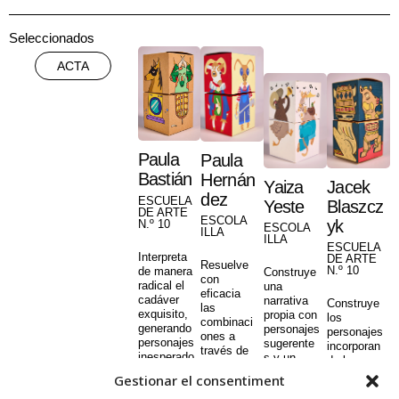
Seleccionados
ACTA
Paula
Paula
Bastián
Hernán
Yaiza
Jacek
dez
ESCUELA
Yeste
Blaszcz
DE ARTE
ESCOLA
yk
N.º 10
ESCOLA
ILLA
ILLA
ESCUELA
Interpreta
DE ARTE
Resuelve
N.º 10
de manera
Construye
con
radical el
una
eficacia
cadáver
narrativa
Construye
las
exquisito,
propia con
los
combinaci
generando
personajes
personajes
ones a
personajes
sugerente
incorporan
través de
inesperado
s y un
do los
un trabajo
s a partir
imaginario
límites
Gestionar el consentiment
cromático
de la
no
físicos de
y formal