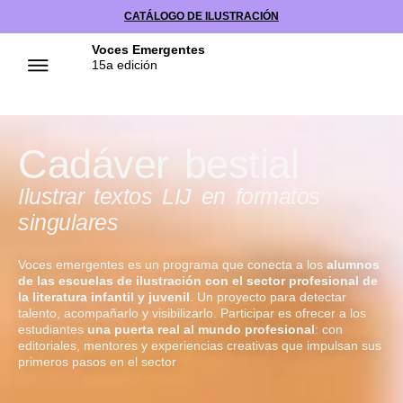
CATÁLOGO DE ILUSTRACIÓN
Voces Emergentes
15a edición
Cadáver bestial
Ilustrar textos LIJ en formatos
singulares
Voces emergentes es un programa que conecta a los
alumnos
de las escuelas de ilustración con el sector profesional de
la literatura infantil y juvenil
. Un proyecto para detectar
talento, acompañarlo y visibilizarlo. Participar es ofrecer a los
estudiantes
una puerta real al mundo profesional
: con
editoriales, mentores y experiencias creativas que impulsan sus
primeros pasos en el sector