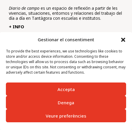
Diario de campo
es un espacio de reflexión a partir de les
vivencias, situaciones, entornos y relaciones del trabajo del
día a día en Tantàgora con escuelas e institutos.
+ INFO
Gestionar el consentiment
Suscríbete a la newsletter
To provide the best experiences, we use technologies like cookies to
store and/or access device information. Consenting to these
SUSCRÍBETE
technologies will allow us to process data such as browsing behavior
or unique IDs on this site. Not consenting or withdrawing consent, may
adversely affect certain features and functions.
C. de l’Art, 80, bajos. 08041 BCN
932 135 991
info@tantagora.net
Accepta
Denega
Colabora:
Veure preferències