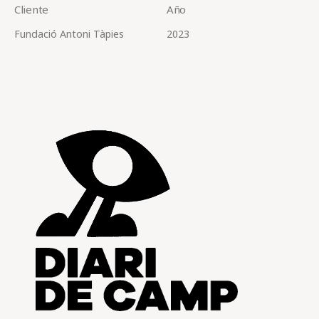
Cliente
Año
Fundació Antoni Tàpies
2023