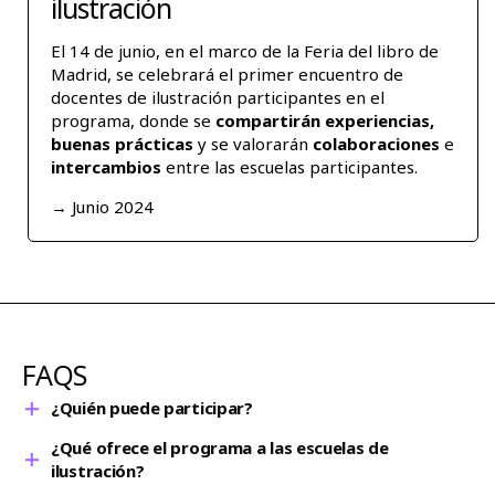
ilustración
El 14 de junio, en el marco de la Feria del libro de
Madrid, se celebrará el primer encuentro de
docentes de ilustración participantes en el
programa, donde se
compartirán experiencias,
buenas prácticas
y se valorarán
colaboraciones
e
intercambios
entre las escuelas participantes.
→ Junio 2024
FAQS
¿Quién puede participar?
¿Qué ofrece el programa a las escuelas de
→ Alumnos de
2º curso
del ciclo superior de ilustración y
ilustración?
los de
3º
del grado en diseño de las escuelas de arte que